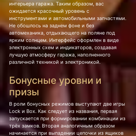
интерьера гаража. Таким образом, вас
ожидается красочный уровень с
инструментами и автомобильными запчастями.
Не обошлось на заднем фоне и без
автомеханика, отдыхающего на поляне под
ярким солнцем. Интерфейс оформлен в виде
электронных схем и индикаторов, создавая
лучшую атмосферу гаража, наполненного
различной техникой и электроникой.
Бонусные уровни и
призы
В роли бонусных режимов выступают две игры
Lock и Box. Как следует из названия, первая
запускается при формировании комбинации из
трёх замков. Вторая аналогичным образом
начинается при выпадении цепочки из ящиков