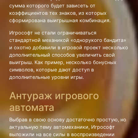
сумма которого будет зависеть от
коэффициентов тех знаков, из которых
сформирована выигрышная комбинация.
Игрософт не стали ограничиваться
стандартной механикой «однорукого бандита»
и охотно добавили в игровой проект несколько
дополнительный способов увеличить свой
выигрыш. Как пример, несколько бонусных
символов, которые дают доступ в
дополнительные уровни игры.
Антураж игрового
автомата
Выбрав в свою основу достаточно простую, но
актуальную тему автомеханики, Игрософт
выложили на все силы в воспроизведении