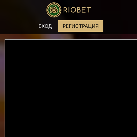
ВХОД
РЕГИСТРАЦИЯ