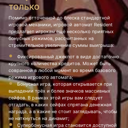
только
Помимо отточенной до блеска стандартной
игровой механики, игровой автомат Resident
предлагает игрокам ещё несколько приятных
бонусных режимов, рассчитанных на
стремительное увеличение суммы выигрыша:
Фиксированный джекпот в виде достаточно
крупного количества кредитов. Может быть
совранной в любой момент во время базового
режима игрового автомата;
Бонусная игра, которая открывается при
выпадении трёх и более значков массивных
сейфов. В рамках этой игры вам следует
отгадать, в каких сейфах спрятана денежная
награда, а в какие не стоит заглядывать, чтобы
не наткнуться на динамит;
Супербонусная игра становится доступной