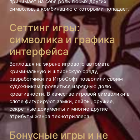
принимает на себя роль любых других
символов, в комбинацию с которыми попадает.
Сеттинг игры:
символика и графика
интерфейса
Воплощая на экране игрового автомата
криминальную и шпионскую среду,
разработчики из ИгроСофт позволили своим
художникам проявиться изрядную долю
креативности. В качестве игровой символики в
слоте фигурируют замки, сейфы, оружие,
секретные документы и многие другие
атрибуты жанра технотриллера.
Бонусные игры и не