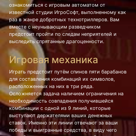
ознакомиться с игровым автоматом от
известной студии ИгроСофт, выполненному как
раз в жанре добротных технотриллеров. Вам
вместе с неунывающим разведчиком
предстоит пройти по следам неприятелей и
выследить спрятанные драгоценности.
Игровая механика
Играть предстоит путём спинов пяти барабанов
для составления комбинаций их символов,
расположенных на них в три ряда.
Осложняется задача наличием ограничения на
необходимость совпадения получившейся
комбинации с одной из 9 линий, которые
выступают держателями ваших денежных
ставок. Именно эти линии отвечают за ваши
победы и выигранные средства, в виду чего