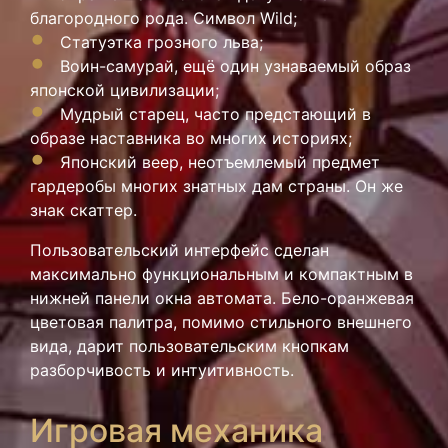
благородного рода. Символ Wild;
Статуэтка грозного льва;
Воин-самурай, ещё один узнаваемый образ
японской цивилизации;
Мудрый старец, часто предстающий в
образе наставника во многих историях;
Японский веер, неотъемлемый предмет
гардеробы многих знатных дам страны. Он же
знак скаттер.
Пользовательский интерфейс сделан
максимально функциональным и компактным в
нижней панели окна автомата. Бело-оранжевая
цветовая палитра, помимо стильного внешнего
вида, дарит пользовательским кнопкам
разборчивость и интуитивность.
Игровая механика