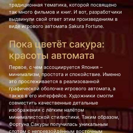
традиционная тематика, которой посвящено
так много фильмов и книг. И вот, разработчики
выдвинули свой ответ этим произведениям в
виде игрового автомата Sakura Fortune.
Пока цветёт сакура:
красоты автомата
Первое, с чем ассоциируется Япония –
минимализм, простота и спокойствие. Именно
это прослеживается в реализованной
графической оболочке игрового автомата, а
также в его интерфейсе. Художники смогли
совместить качественные детальные
изображения с лёгким налётом
минималистской стилистики. Таким образом,
Фортуна Сакуры получилась уникальным
слотом с непревзойдённым восточным