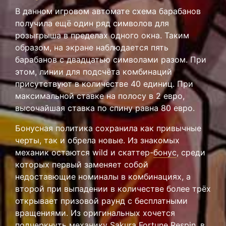
В данном игровом автомате схема барабанов
получила ещё один ряд символов для
розыгрыша в пределах одного окна. Таким
образом, на экране наблюдается пять
барабанов с двадцатью символами разом. При
этом, линии для подсчёта комбинаций
присутствуют в количестве 40 единиц. При
максимальной ставке на полосу в 2 евро,
высочайшая ставка по спину равна 80 евро.
Бонусная политика сохранила как привычные
черты, так и обрела новые. Из знакомых
механик остаются wild и скаттер-
бонус
, среди
которых первый заменяет собой
недоставющие номиналы в комбинациях, а
второй при выпадении в количестве более трёх
открывает призовой раунд с бесплатными
вращениями. Из оригинальных хочется
подчеркнуть механику Sakura Fortune Respin, в