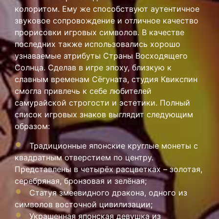
колоритом. Ему же способствуют аутентичное
звуковое сопровождение и отличное качество
прорисовки игровых символов. В качестве
последних также использовались хорошо
узнаваемые атрибуты Страны Восходящего
Солнца. Сделав в игре эпоху, близкую к
славным временам Сёгуната, студия Квикспин
смогла привлечь к себе любителей
самурайской строгости и эстетики. Полный
список игровых знаков выглядит следующим
образом:
Традиционные японские круглые монеты с
квадратным отверстием по центру.
Представлены в четырёх расцветках – золотая,
серебряная, бронзовая и зелёная;
Статуя змеевидного дракона, одного из
символов восточной цивилизации;
Украшенная японская девушка из