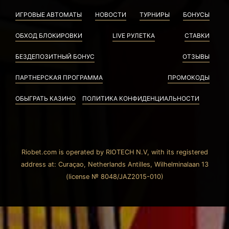
ИГРОВЫЕ АВТОМАТЫ
НОВОСТИ
ТУРНИРЫ
БОНУСЫ
ОБХОД БЛОКИРОВКИ
LIVE РУЛЕТКА
СТАВКИ
БЕЗДЕПОЗИТНЫЙ БОНУС
ОТЗЫВЫ
ПАРТНЕРСКАЯ ПРОГРАММА
ПРОМОКОДЫ
ОБЫГРАТЬ КАЗИНО
ПОЛИТИКА КОНФИДЕНЦИАЛЬНОСТИ
Riobet.com is operated by RIOTECH N.V, with its registered
address at: Curaçao, Netherlands Antilles, Wilhelminalaan 13
(license № 8048/JAZ2015-010)