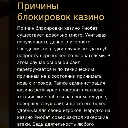
Причины
блокировок казино
Причин блокировки казино Риобет
существует довольно много
. Учитывая
популярность данного игорного
заведения, не редки случаи, когда клуб
попросту переполнен пользователями. В
этом случае основной сайт
перегружается и по техническим
причинам не в состоянии принимать
новых игроков. Также администрация
казино регулярно проводит плановые
технические работы на своем ресурсе,
совершенствуя сайт и делая его более
удобным для своих игроков. Нередко на
казино Риобет совершаются хакерские
атаки. Ведь деятельность любого