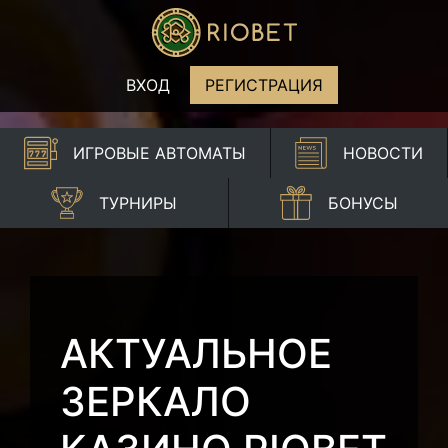
ВХОД
РЕГИСТРАЦИЯ
ИГРОВЫЕ АВТОМАТЫ
НОВОСТИ
ТУРНИРЫ
БОНУСЫ
АКТУАЛЬНОЕ
ЗЕРКАЛО