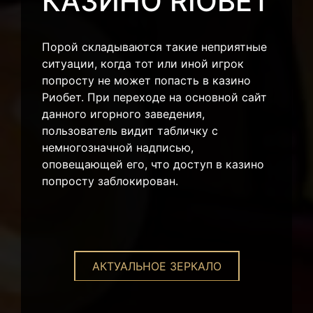
КАЗИНО RIOBET
Порой складываются такие неприятные
ситуации, когда тот или иной игрок
попросту не может попасть в казино
Риобет. При переходе на основной сайт
данного игорного заведения,
пользователь видит табличку с
немногозначной надписью,
оповещающей его, что доступ в казино
попросту заблокирован.
АКТУАЛЬНОЕ ЗЕРКАЛО