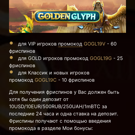
для VIP игроков
промокод
GOGL19V
- 60
фриспинов
для GOLD игроков промокод
GOGL19G
- 25
фриспинов
для Классик и новых игроков
промокод
GOGL19C
- 10 фриспинов
Для получения фриспинов у Вас должен быть
хотя бы один депозит от
10USD/10EUR/500RUB/250UAH/1mBTC за
последние 24 часа и одна ставка на депозит.
Фриспины получают с помощью введения
промокода в разделе Мои бонусы: