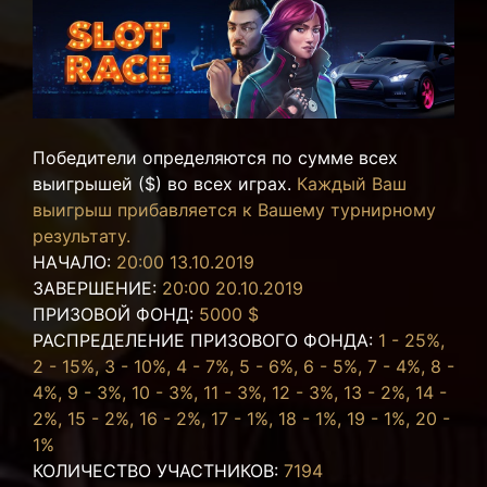
Победители определяются по сумме всех
выигрышей ($) во всех играх.
Каждый Ваш
выигрыш прибавляется к Вашему турнирному
результату.
НАЧАЛО:
20:00 13.10.2019
ЗАВЕРШЕНИЕ:
20:00 20.10.2019
ПРИЗОВОЙ ФОНД:
5000 $
РАСПРЕДЕЛЕНИЕ ПРИЗОВОГО ФОНДА:
1 - 25%,
2 - 15%, 3 - 10%, 4 - 7%, 5 - 6%, 6 - 5%, 7 - 4%, 8 -
4%, 9 - 3%, 10 - 3%, 11 - 3%, 12 - 3%, 13 - 2%, 14 -
2%, 15 - 2%, 16 - 2%, 17 - 1%, 18 - 1%, 19 - 1%, 20 -
1%
КОЛИЧЕСТВО УЧАСТНИКОВ:
7194