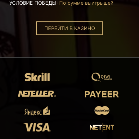
УСЛОВИЕ ПОБЕДЫ:
По сумме выигрышей
ПЕРЕЙТИ В КАЗИНО